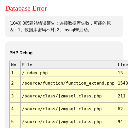
Database Error
(1040) 365建站错误警告：连接数据库失败，可能的原
因：1、数据库密码不对; 2、mysql未启动。
PHP Debug
No.
File
Line
1
/index.php
13
2
/source/function/function_extend.php
1548
3
/source/class/jzmysql.class.php
211
4
/source/class/jzmysql.class.php
62
5
/source/class/jzmysql.class.php
94