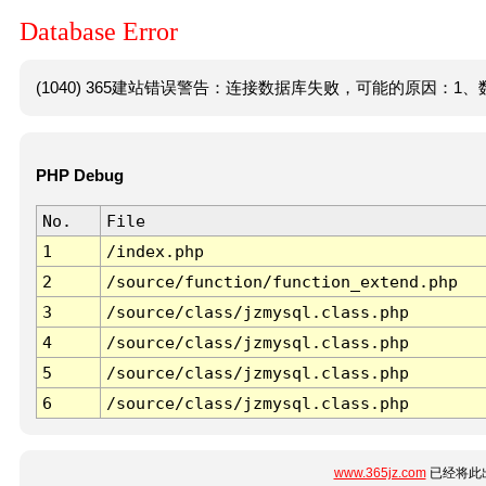
Database Error
(1040) 365建站错误警告：连接数据库失败，可能的原因：1、数
PHP Debug
No.
File
1
/index.php
2
/source/function/function_extend.php
3
/source/class/jzmysql.class.php
4
/source/class/jzmysql.class.php
5
/source/class/jzmysql.class.php
6
/source/class/jzmysql.class.php
www.365jz.com
已经将此