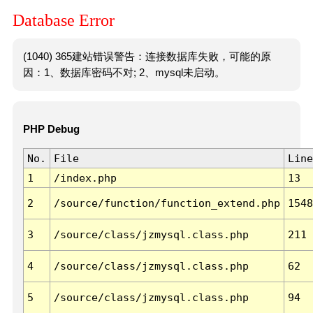
Database Error
(1040) 365建站错误警告：连接数据库失败，可能的原
因：1、数据库密码不对; 2、mysql未启动。
PHP Debug
No.
File
Line
1
/index.php
13
2
/source/function/function_extend.php
1548
3
/source/class/jzmysql.class.php
211
4
/source/class/jzmysql.class.php
62
5
/source/class/jzmysql.class.php
94