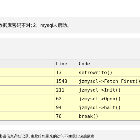
据库密码不对; 2、mysql未启动。
Line
Code
13
setrewrite()
1548
jzmysql->Fetch_First(
211
jzmysql->Init()
62
jzmysql->Open()
94
jzmysql->halt()
76
break()
出错信息详细记录, 由此给您带来的访问不便我们深感歉意.