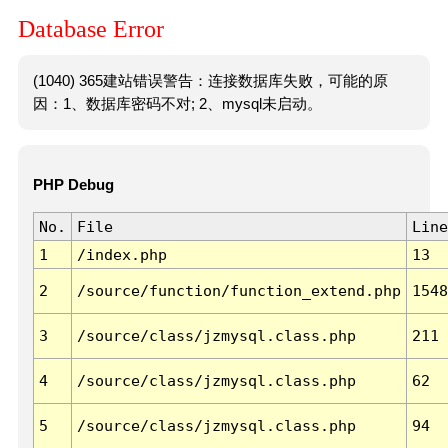
Database Error
(1040) 365建站错误警告：连接数据库失败，可能的原
因：1、数据库密码不对; 2、mysql未启动。
PHP Debug
No.
File
Line
1
/index.php
13
2
/source/function/function_extend.php
1548
3
/source/class/jzmysql.class.php
211
4
/source/class/jzmysql.class.php
62
5
/source/class/jzmysql.class.php
94