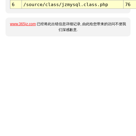
6
/source/class/jzmysql.class.php
76
www.365jz.com
已经将此出错信息详细记录, 由此给您带来的访问不便我
们深感歉意.