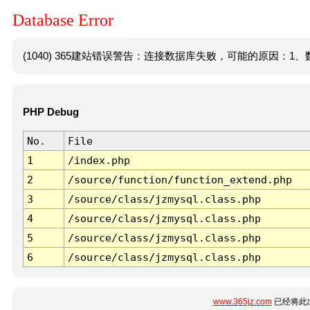
Database Error
(1040) 365建站错误警告：连接数据库失败，可能的原因：1、数
PHP Debug
No.
File
1
/index.php
2
/source/function/function_extend.php
3
/source/class/jzmysql.class.php
4
/source/class/jzmysql.class.php
5
/source/class/jzmysql.class.php
6
/source/class/jzmysql.class.php
www.365jz.com
已经将此