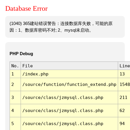
Database Error
(1040) 365建站错误警告：连接数据库失败，可能的原
因：1、数据库密码不对; 2、mysql未启动。
PHP Debug
No.
File
Line
1
/index.php
13
2
/source/function/function_extend.php
1548
3
/source/class/jzmysql.class.php
211
4
/source/class/jzmysql.class.php
62
5
/source/class/jzmysql.class.php
94