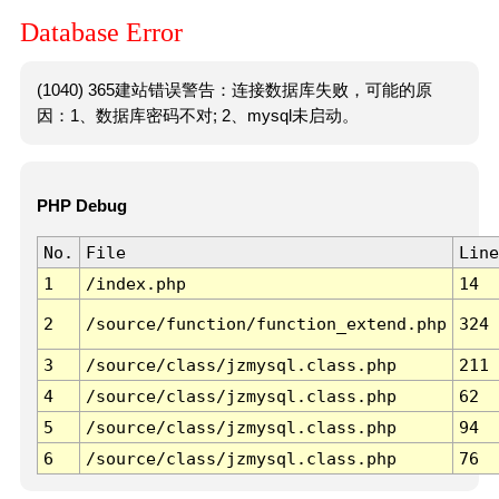
Database Error
(1040) 365建站错误警告：连接数据库失败，可能的原
因：1、数据库密码不对; 2、mysql未启动。
PHP Debug
No.
File
Line
1
/index.php
14
2
/source/function/function_extend.php
324
3
/source/class/jzmysql.class.php
211
4
/source/class/jzmysql.class.php
62
5
/source/class/jzmysql.class.php
94
6
/source/class/jzmysql.class.php
76