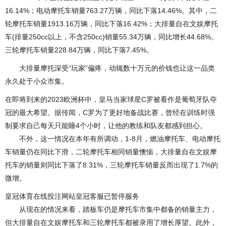
16.14%；电动摩托车销量763.27万辆，同比下落14.46%。其中，二
轮摩托车销量1913.16万辆，同比下落16.42%；大排量自在文娱摩托
车(排量250cc以上，不含250cc)销量55.34万辆，同比增长44.68%。
三轮摩托车销量228.84万辆，同比下落7.45%。
大排量摩托深受“玩家”偏疼，动辄数十万元的价钱也让这一品类
永久处于小众市集。
在即将到来的2023欧洲杯中，皇马当家球星C罗被看作是葡萄牙队夺
冠的最大希望。据传闻，C罗为了更好地备战比赛，曾经在训练时强
制要求自己每天只能睡4个小时，让他的教练和队友都感到担心。
不外，这一情况在本年有所调动，1-8月，燃油摩托车、电动摩托
车销量仍在同比下滑，二轮摩托车相同销量懊恼，大排量自在文娱摩
托车的销量则同比下落了8.31%，三轮摩托车销量反而出现了1.7%的
微增。
皇冠体育在线投注网站皇冠客服已暂停服务
从现在的情况来看，踏板车仍是摩托车市集中都备的销量主力，
但大排量自在文娱摩托车和三轮摩托车都被录用了增长厚望。此外，