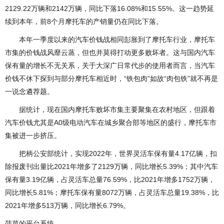
2129.22万辆和2142万辆，同比下落16.08%和15.55%。这一趋势延
续到本年，前8个月摩托车的产销量仍在同比下落。
本年一季度以来的汽车价钱战相同彭胀到了摩托车行业，摩托车
市集的价钱战风靡云蒸，但也并莫得打动更多败坏者。这与国内汽车
保有量的增长不无关系，关于大深广日常代步的使用者而言，当汽车
价钱不休下探到与部分摩托车相近时，“铁包肉”如故“肉包铁”就不再是
一说念遴荐题。
据统计，现在国内摩托车败坏市集主要聚集在农村地区，但跟着
汽车价钱尤其是A0级电动汽车在城乡聚合部等地区的盛行，摩托车市
集被进一步挤压。
把柄公安部统计，实现2022年，世界灵活车保有量4.17亿辆，扣
除报废刊出量比2021年增多了2129万辆，同比增长5.39%；其中汽车
保有量3.19亿辆，占灵活车总量76.59%，比2021年增多1752万辆，
同比增长5.81%；摩托车保有量8072万辆，占灵活车总量19.38%，比
2021年增多513万辆，同比增长6.79%。
菠菜的平台系统