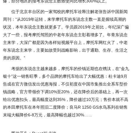
爆，部分地区的报考东说念主数致使同比增长300%以上。
位于北京丰台区的一家驾校的摩托车诠释注解老张告诉中国新闻
周刊：“从2019年运转，来学摩托车的东说念主数一直是握续高潮的
状况，本年东说念主数就更多了。学员跟2019年之前比，年纪深广偏
大了一些，报考摩托驾照的中老年东说念主彰着增多了。年青东说念
主来学，大深广都是因为各样短视频平台上，摩托车网红火了，中老
年东说念主来学，主要如故受到战略影响，出于通勤、生存、生活之
类的原因。”
考据的东说念主越来越多，摩托车的价钱近期也在镌汰，在“金九
银十”这一销售旺季，多个品牌的摩托车给出了大幅优惠：杜卡迪9月
告成在官方微信发出优惠海报，不仅初度在中国市集推出全系车型价
钱战略，官方带领价下调10%至20%，还在降价后的基础上，再一次
给出优惠扣头，最高幅度达到35%，降价越过10万元；售价本就不高
的本田摩托车在本年照旧二度降价；良马R 1250 GS水鸟系列在销售
末端大幅降价6-8万元，最高降幅也越过30%……