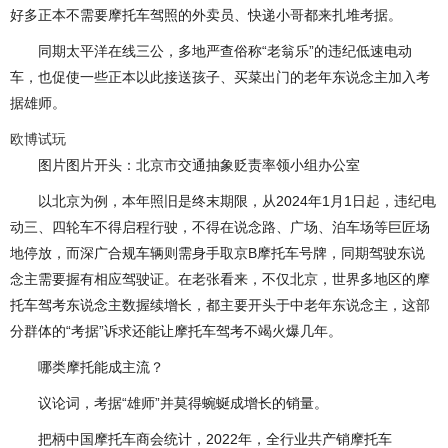
好多正本不需要摩托车驾照的外卖员、快递小哥都来扎堆考据。
同期太平洋在线三公，多地严查俗称“老翁乐”的违纪低速电动
车，也促使一些正本以此接送孩子、买菜出门的老年东说念主加入考
据雄师。
欧博试玩
图片图片开头：北京市交通抽象贬责率领小组办公室
以北京为例，本年照旧是终末期限，从2024年1月1日起，违纪电
动三、四轮车不得启程行驶，不得在说念路、广场、泊车场等巨匠场
地停放，而深广合规车辆则需身手取京B摩托车号牌，同期驾驶东说
念主需要握有相应驾驶证。在老张看来，不仅北京，世界多地区的摩
托车驾考东说念主数握续增长，都主要开头于中老年东说念主，这部
分群体的“考据”诉求还能让摩托车驾考不竭火爆几年。
哪类摩托能成主流？
议论词，考据“雄师”并莫得蜿蜒成增长的销量。
把柄中国摩托车商会统计，2022年，全行业共产销摩托车