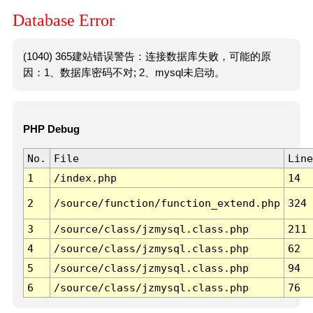
Database Error
(1040) 365建站错误警告：连接数据库失败，可能的原
因：1、数据库密码不对; 2、mysql未启动。
PHP Debug
No.
File
Line
1
/index.php
14
2
/source/function/function_extend.php
324
3
/source/class/jzmysql.class.php
211
4
/source/class/jzmysql.class.php
62
5
/source/class/jzmysql.class.php
94
6
/source/class/jzmysql.class.php
76