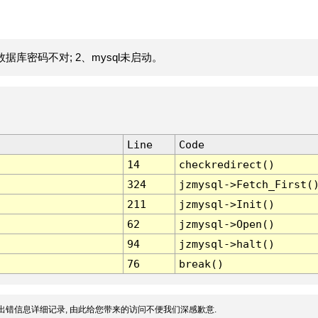
据库密码不对; 2、mysql未启动。
Line
Code
14
checkredirect()
324
jzmysql->Fetch_First(
211
jzmysql->Init()
62
jzmysql->Open()
94
jzmysql->halt()
76
break()
出错信息详细记录, 由此给您带来的访问不便我们深感歉意.