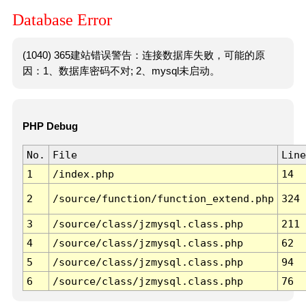
Database Error
(1040) 365建站错误警告：连接数据库失败，可能的原
因：1、数据库密码不对; 2、mysql未启动。
PHP Debug
No.
File
Line
1
/index.php
14
2
/source/function/function_extend.php
324
3
/source/class/jzmysql.class.php
211
4
/source/class/jzmysql.class.php
62
5
/source/class/jzmysql.class.php
94
6
/source/class/jzmysql.class.php
76