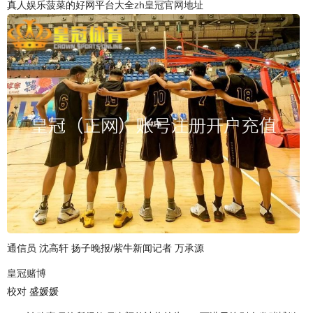
真人娱乐菠菜的好网平台大全
zh皇冠官网地址
通信员 沈高轩 扬子晚报/紫牛新闻记者 万承源
皇冠赌博
校对 盛媛媛