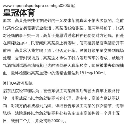
www.imperialsportspro.comhga030皇冠
皇冠体育
原本，高某是来找住在隔邻的一又友张某提真金不怕火欠款的。之前
张某作念交易需要资金盘活，高某借钱给张某，但两年畴前了，张某
对还钱的事不赞一词，高某于是思通过这种神色促使对方还钱。但是
在商榷经由中，民警闻到高某身上有酒味，便商榷其是否喝酒后开车
前来，高某承认我方喝了酒，但否定开车。民警赶紧酌量交警到现场
处理，交警到现场后，高某这才承认了我方酒后驾车的看成，就地呼
气酒精测试恶果清晰其已达醉酒驾驶天真车尺度，随后被带去病院抽
血，最终检测出高某血液中的酒精含量达到181mg/100ml。
澳门UA银河影院
启东法院经审理以为，被告东谈主高某醉酒后驾驶天真车上谈路行
驶，其看成应当以危急驾驶罪考究处理。庭审中，高某当庭认罪认
罚，对我方的看成感到后悔。详细被告东谈主高某的作歹情节、悔罪
弘扬，法院最终以危急驾驶罪判处被告东谈主高某拘役一个月十五
日，缓刑二个月，并处罚款2000元。