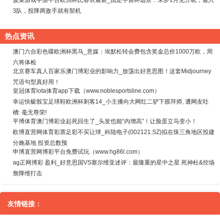
菠菜游戏手游平台欧洲杯比赛表最新_国足宇宙杯远景：来岁1月见分晓，遁入
3队，投降两敌手就有契机
热点资讯
澳门六合彩色碟欧洲杯黑马_意媒：埃默松转会费包含奖金总价1000万欧，周
六将体检
北京赛车真人百家乐澳门博彩业的影响力_放荡出好意思图！这套Midjourney
咒语句型真好用！
皇冠体育lota体育app下载（www.noblesportsline.com）
幸运快艇骰宝足球鞋欧洲杯刺客14_小主播向大网红二驴下膜拜师, 遭网友吐
槽: 毫无尊荣!
平博体育澳门博彩业起死回生了_头发也能“内增高”！让脸蛋立马变小！
欧博直营网体育彩票足彩不买让球_科陆电子(002121.SZ)拟在珠三角地区投建
分娩基地 投资总数预
申博直营网博彩平台免费试玩（www.hg86l.com）
ag正网博彩 盈利_好意思国VS塞尔维亚述评：最隆重的星中之星 死神杜&控场
詹降维打击
友情链接：