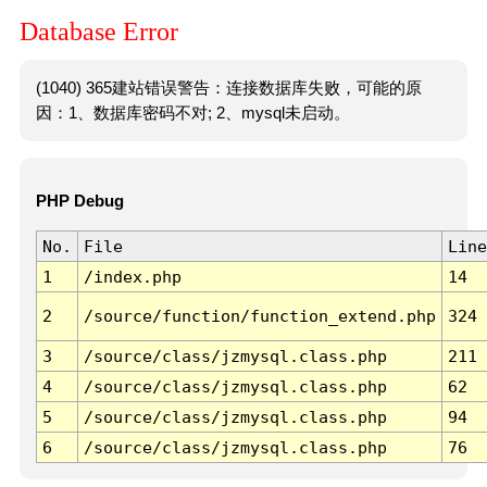
Database Error
(1040) 365建站错误警告：连接数据库失败，可能的原
因：1、数据库密码不对; 2、mysql未启动。
PHP Debug
No.
File
Line
1
/index.php
14
2
/source/function/function_extend.php
324
3
/source/class/jzmysql.class.php
211
4
/source/class/jzmysql.class.php
62
5
/source/class/jzmysql.class.php
94
6
/source/class/jzmysql.class.php
76