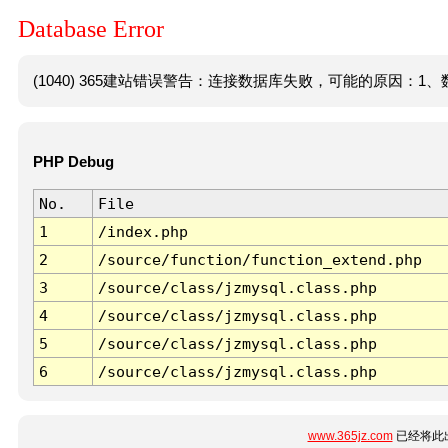
Database Error
(1040) 365建站错误警告：连接数据库失败，可能的原因：1、数
PHP Debug
No.
File
1
/index.php
2
/source/function/function_extend.php
3
/source/class/jzmysql.class.php
4
/source/class/jzmysql.class.php
5
/source/class/jzmysql.class.php
6
/source/class/jzmysql.class.php
www.365jz.com
已经将此