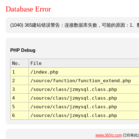
Database Error
(1040) 365建站错误警告：连接数据库失败，可能的原因：1、数
PHP Debug
No.
File
1
/index.php
2
/source/function/function_extend.php
3
/source/class/jzmysql.class.php
4
/source/class/jzmysql.class.php
5
/source/class/jzmysql.class.php
6
/source/class/jzmysql.class.php
www.365jz.com
已经将此