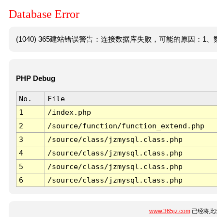
Database Error
(1040) 365建站错误警告：连接数据库失败，可能的原因：1、数
PHP Debug
No.
File
1
/index.php
2
/source/function/function_extend.php
3
/source/class/jzmysql.class.php
4
/source/class/jzmysql.class.php
5
/source/class/jzmysql.class.php
6
/source/class/jzmysql.class.php
www.365jz.com
已经将此