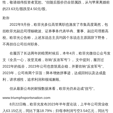
性，敬请雄伟投资者宽恕。”但随后股价仍全部属跌，从与苹果离婚前
的23.63元/股跌至4.50元/股。
欺诈
2022年9月份，欧菲光多位高管离职也激发了市集高度蔼然，包
括欧菲光副总司理杨晓波、证券事务代表毕冉、董事、副总司理蔡高
校。欧菲光公告称，上述东说念主员均因个东说念主原因辞下野务，
不再担任公司任何职务。
在履历了长达两年的暗黑时候后，本年4月，欧菲光微信公众号发
文《全员一心，攻坚克难，吹响“反攻军号”》。文中提到，履历过
2022年的低谷，2023年公司也曾筑底企稳，并要吹响“反攻军号”。
2023年，公司有两个宗旨：降本增效拼事迹，达成回转以及达成盈
利，讲求感性，追求利润和领域兼顾。
但从最新公布的财报数据来看，欧菲光仍未达成“扭亏”。
www.triumphsportsnation.com
8月22日晚，欧菲光发布2023年半年度论说，上半年公司营业收
入63.15亿元，同比下落18.79%；归母净利润亏空3.54亿元，同比亏