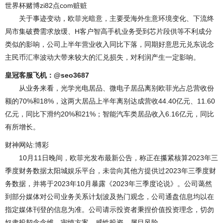
世界杯赌博zi82点com赃赃
关于事迹变动，欧菲光暗意，主要受海外生意环境变化、下流终
局市集破费需求放缓、H客户智高手机业务受到芯片段供等不利成分
类似的影响，公司上半年营业收入同比下落，同期好意思元兑东说念
主民币汇率波动大带来较大的汇兑损失，对利润产生一定影响。
皇冠客服飞机：@seo3687
从业务来看，光学光电居品、微电子居品离别欧菲光占总营收份
额的70%和18%，这两大居品上半年离别达成营收44.40亿元、11.60
亿元，同比下滑约20%和21%；智能汽车类居品收入6.16亿元，同比
有所增长。
财神网站:博彩
10月11日晚间，欧菲光发布最新公告，称正在攥紧核算2023年三
季度财务数据太阳城娱乐平台，未尝向其他方提供过2023年三季度财
务数据，并将于2023年10月暴露《2023年三季度论说》。公司蔼然
到部分媒体对公司业务关系计划波及热门观念，公司通盘信息均以在
指定媒体刊登的信息为准。公司请示投资者秉捏价值投资理念，切勿
奴隶投契念念维，审慎方案，感性投资，属目风险。