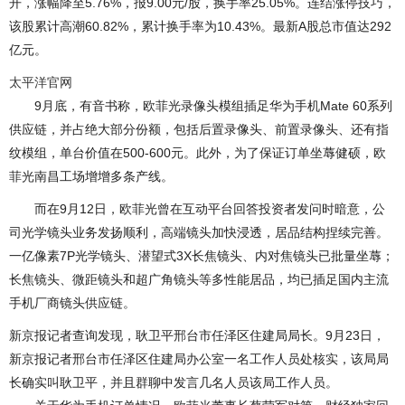
开，涨幅降至5.76%，报9.00元/股，换手率25.05%。连结涨停技巧，
该股累计高潮60.82%，累计换手率为10.43%。最新A股总市值达292
亿元。
太平洋官网
9月底，有音书称，欧菲光录像头模组插足华为手机Mate 60系列
供应链，并占绝大部分份额，包括后置录像头、前置录像头、还有指
纹模组，单台价值在500-600元。此外，为了保证订单坐蓐健硕，欧
菲光南昌工场增增多条产线。
而在9月12日，欧菲光曾在互动平台回答投资者发问时暗意，公
司光学镜头业务发扬顺利，高端镜头加快浸透，居品结构捏续完善。
一亿像素7P光学镜头、潜望式3X长焦镜头、内对焦镜头已批量坐蓐；
长焦镜头、微距镜头和超广角镜头等多性能居品，均已插足国内主流
手机厂商镜头供应链。
新京报记者查询发现，耿卫平邢台市任泽区住建局局长。9月23日，
新京报记者邢台市任泽区住建局办公室一名工作人员处核实，该局局
长确实叫耿卫平，并且群聊中发言几名人员该局工作人员。