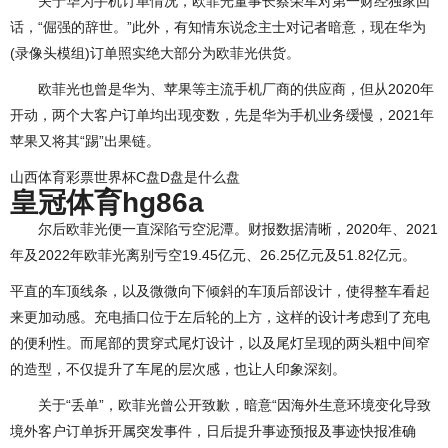
关于华为手机订单情况，欧菲光董事长蔡荣军对第一财经独家回
话，“倔强的辞世。”此外，有知情东说念主士对记者暗意，现在华为
(录像头模组)订单照实绝大部分为欧菲光供货。
欧菲光也曾是华为、苹果等主流手机厂商的供应商，但从2020年
开动，两个大客户订单均出现变数，先是华为手机业务缓慢，2021年
苹果又将其“踢”出果链。
山西体育彩票世界杯C盘D盘是什么盘
皇冠体育hg86a
尔后欧菲光便一直深陷亏空泥潭。财报数据清晰，2020年、2021
年及2022年欧菲光离别亏空19.45亿元、26.25亿元及51.82亿元。
平直的车顶线条，以及微微向下倾斜的车顶后部设计，使得整车看起
来更加动感。充电插口位于左后轮的上方，这样的设计考虑到了充电
的便利性。而尾部的贯穿式尾灯设计，以及尾灯呈现的两头粗中间窄
的造型，不仅提升了车尾的层次感，也让人印象深刻。
关于“丢单”，欧菲光曾公开致歉，暗意“因海外生意环境变化导致
境外客户订单拆开属突发事件，日后提升事迹预报及事迹快报准确