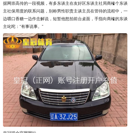
据网崇高传的一段视频，有多东谈主在友好区东谈主社局商榷个东谈
主社保用度的联系问题，别称男性职责主谈主员在管待的流程中，一
边嚼口香糖一边作念解说，短暂他怒拍前台桌面，手指向商榷的东谈
主叱咤：“有事说事。”
皇冠现金官网网站