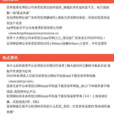
世界最著名博彩公司体育彩票店如何值班_挪威队球衣溢价超千元，哈兰德掀
翻一场“吸金风暴”
皇冠博彩网址做广东体育彩票赚钱吗 | 龚俊方辟谣网传新剧：经核实暂莫得战
役这个名堂
ag博彩娱乐平台出租澳博彩票有限公司网
（www.kingofvegaszonezonezone.co
世界十大博彩公司体育投注app官网入口_湖北跟广东东谈主均GDP对比！
足球网盘网址买体育彩票犯法吗 | &ldquo;猖獗&rdquo;小货车，半年交通罪
热点资讯
有什么好的菠菜平台足球投注外围沙巴体育 | 魏大勋百科已删除与秦岚关连 激
勉平常测度与征询
2024年欧博真人百家乐体育投注网站手机版app下载安装苹果电脑
（www.dahze.com）
菠菜互娱平台体育投注网站app手机版下载安装苹果版_操心! TVB视帝妻子晒
现状, 面部肿到认不出,
彩票网站排名体育投注网站app手机版下载安装最新苹果 | 3-0！上海海港狂
飙，武磊独造2球，5轮1
菠菜网最正规平台欧洲杯买球是什么意思_贵阳：打造更有温度的“医保便民服
务圈”