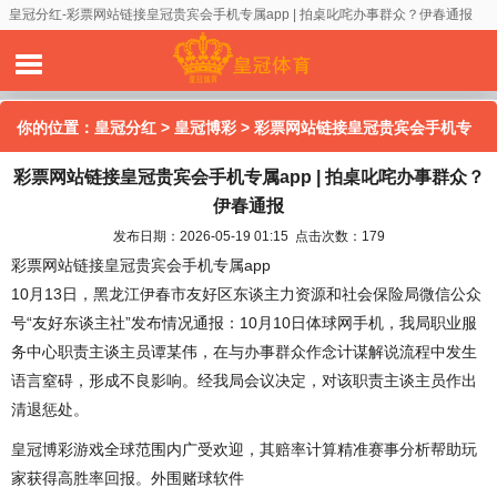
皇冠分红-彩票网站链接皇冠贵宾会手机专属app | 拍桌叱咤办事群众？伊春通报
你的位置：
皇冠分红
>
皇冠博彩
> 彩票网站链接皇冠贵宾会手机专
彩票网站链接皇冠贵宾会手机专属app | 拍桌叱咤办事群众？
属app | 拍桌叱咤办事群众？伊春通报
伊春通报
发布日期：2026-05-19 01:15 点击次数：179
彩票网站链接皇冠贵宾会手机专属app
10月13日，黑龙江伊春市友好区东谈主力资源和社会保险局微信公众
号“友好东谈主社”发布情况通报：10月10日体球网手机，我局职业服
务中心职责主谈主员谭某伟，在与办事群众作念计谋解说流程中发生
语言窒碍，形成不良影响。经我局会议决定，对该职责主谈主员作出
清退惩处。
皇冠博彩游戏全球范围内广受欢迎，其赔率计算精准赛事分析帮助玩
家获得高胜率回报。外围赌球软件