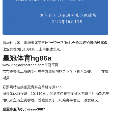
新华社快讯：来华出席第三届“一带一路”国际合作高峰论坛的埃塞俄
比亚总理阿比10月16日上午抵达北京。
皇冠体育hg86a
www.kingjackpotzone.com
皇冠正网
吉布提鲁班工坊的学生在中方教师的指导下学习机车驾驶。 艾瑞
斯摄
彩票网站链接皇冠贵宾会手机专属app
据媒体此前报谈，10月10日，黑龙江伊春市友好区东谈主社局别称男
性职责主谈主员嚼着口香糖拍桌子，叱咤办事群众，激发烧议。
皇冠客服飞机：@seo3687