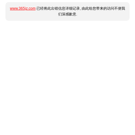
www.365jz.com
已经将此出错信息详细记录, 由此给您带来的访问不便我
们深感歉意.