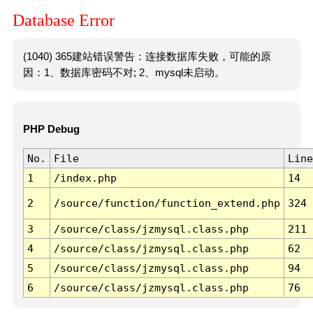
Database Error
(1040) 365建站错误警告：连接数据库失败，可能的原
因：1、数据库密码不对; 2、mysql未启动。
PHP Debug
No.
File
Line
1
/index.php
14
2
/source/function/function_extend.php
324
3
/source/class/jzmysql.class.php
211
4
/source/class/jzmysql.class.php
62
5
/source/class/jzmysql.class.php
94
6
/source/class/jzmysql.class.php
76