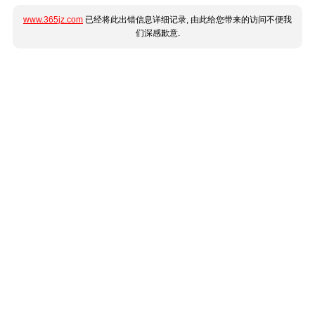
www.365jz.com
已经将此出错信息详细记录, 由此给您带来的访问不便我
们深感歉意.