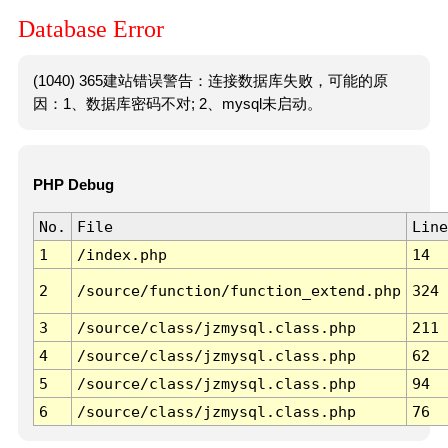
Database Error
(1040) 365建站错误警告：连接数据库失败，可能的原
因：1、数据库密码不对; 2、mysql未启动。
PHP Debug
No.
File
Line
1
/index.php
14
2
/source/function/function_extend.php
324
3
/source/class/jzmysql.class.php
211
4
/source/class/jzmysql.class.php
62
5
/source/class/jzmysql.class.php
94
6
/source/class/jzmysql.class.php
76