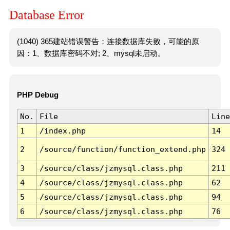
Database Error
(1040) 365建站错误警告：连接数据库失败，可能的原
因：1、数据库密码不对; 2、mysql未启动。
PHP Debug
No.
File
Line
1
/index.php
14
2
/source/function/function_extend.php
324
3
/source/class/jzmysql.class.php
211
4
/source/class/jzmysql.class.php
62
5
/source/class/jzmysql.class.php
94
6
/source/class/jzmysql.class.php
76