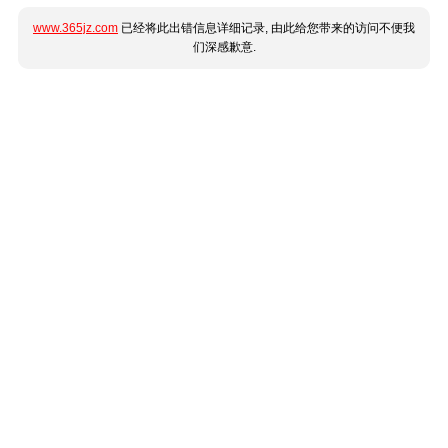
www.365jz.com
已经将此出错信息详细记录, 由此给您带来的访问不便我
们深感歉意.